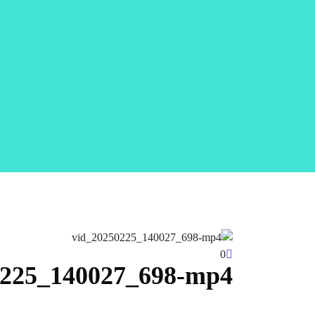
0
0225_140027_698-mp4